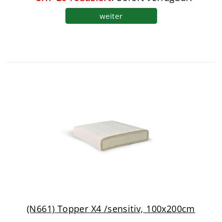
weiter
(N661) Topper X4 /sensitiv, 100x200cm