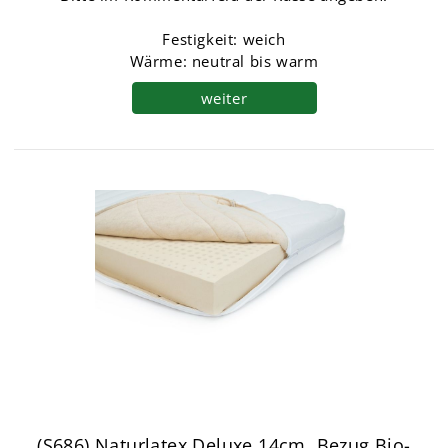
Festigkeit: weich
Wärme: neutral bis warm
weiter
(S686) Naturlatex Deluxe 14cm, Bezug Bio-